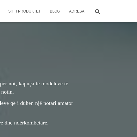
SHIH PRODUKTET
BLOG
ADRESA
për not, kapuça të modeleve të
 notin.
aleve që i duhen një notari amator
re dhe ndërkombëtare.