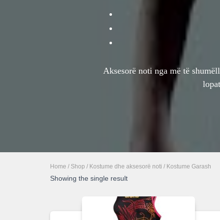
Aksesorë noti nga më të shumëll
lopa
Home
/
Shop
/
Kostume dhe aksesorë noti
/ Kostume Garash
Showing the single result