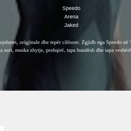
Speedo
Arena
Jaked
ojshmet, origjinale dhe tepër cilësore. Zgjidh nga Speedo në 
ta noti, maska zhytje, peshqirë, tapa hundësh dhe tapa veshësh,