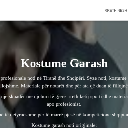
RRETH NESH
Kostume Garash
profesionale noti në Tiranë dhe Shqipëri. Syze noti, kostume 
lojshme. Materiale për notarët dhe për ata që duan të fillojnë
një skuadër me njohuri të gjerë rreth këtij sporti dhe materi
apo profesionist.
në të detyrueshme për të marrë pjesë në kompeticione shqipta
Kostume garash noti origjinale: