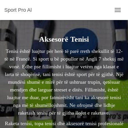
Sport Pro Al
TOGGL
Aksesorë Tenisi
Tenisi është luajtur për herë të parë rreth shekullit të 12-
të në Francë. Si sport u bë popullor në Angli 7 shekuj më
vonë. Edhe pse fillimisht i luajtur vetëm nga klasat e
larta të shoqërisë, tani tenisi është sport për të gjithë. Një
mundësi shumë e mirë për të ushtruar trupin, qetësuar
mendjen dhe larguar streset e ditës. Fillimisht, është
luajtur me duar, por fatmirësisht tani ka aksesorë tenisi
nga më të shumëllojshmit. Ne ofrojmë dhe lidhje
raketash tenisi për të gjitha llojet e raketave.
Raketa tenisi, topa tenisi dhe aksesorë tenisi profesionalë