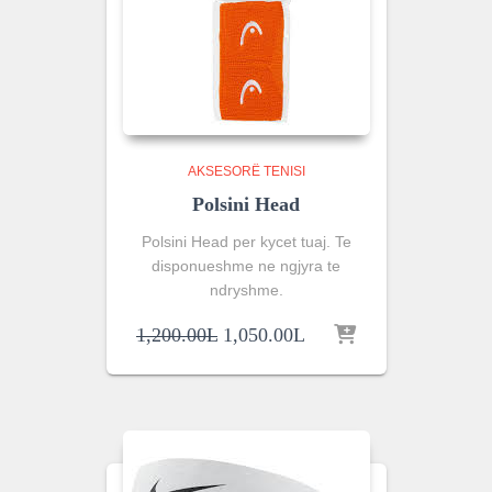
AKSESORË TENISI
Polsini Head
Polsini Head per kycet tuaj. Te
disponueshme ne ngjyra te
ndryshme.
Original
Current
1,200.00
L
1,050.00
L
price
price
was:
is:
1,200.00L.
1,050.00L.