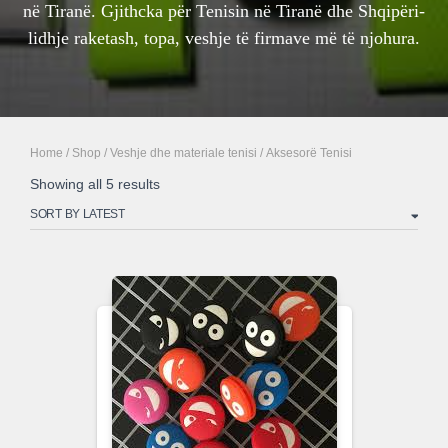
në Tiranë. Gjithcka për Tenisin në Tiranë dhe Shqipëri-
lidhje raketash, topa, veshje të firmave më të njohura.
Home
/
Shop
/
Veshje dhe materiale tenisi
/ Aksesorë Tenisi
Sorted
Showing all 5 results
by
latest