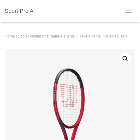
Sport Pro Al
TOGGL
Home
/
Shop
/
Veshje dhe materiale tenisi
/
Raketa Tenisi
/ Wilson Clash